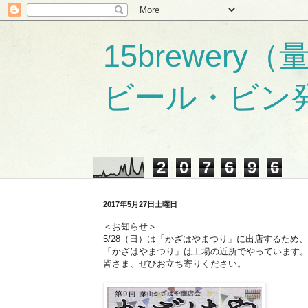
15brewer
ビール・ビン
2
0
7
6
9
6
2017年5月27日土曜日
＜お知らせ＞
5/28（日）は「かざはやまつり」に出店するため
「かざはやまつり」は工場の近所でやっています
皆さま、ぜひお立ち寄りください。